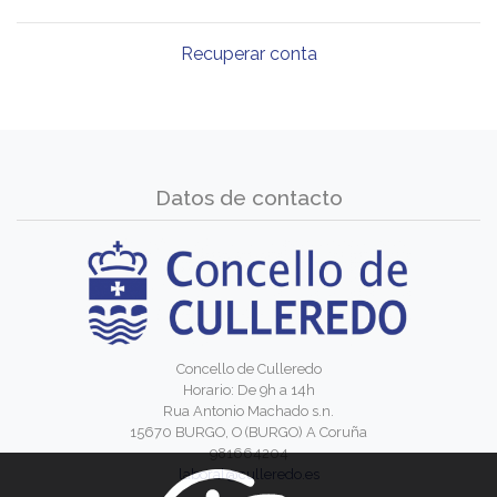
Recuperar conta
Datos de contacto
Concello de Culleredo
Horario: De 9h a 14h
Rua Antonio Machado s.n.
15670 BURGO, O (BURGO) A Coruña
981664204
laboral@culleredo.es