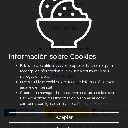
Política de privacidade
Aviso legal
Política de cookies
Secciones
Inicio
Centro Formación y Empleo
Información sobre Cookies
Candidatos/as
Emprendedores
Este sitio web utiliza cookies propias e de terceiros para
Empresas
recompilar información que axude a optimizar o seu
Formación
navegación web.
Non se utilizan cookies para recoller información de&car
Ayudas y Subvenciones
aacute;cter persoal.
Si continúa navegando, consideramos que acepta o seu
Proyecto financiado
uso. Pode obter más información ou coñecer cómo
cambiar a configuración, na nosa
Política de Cookies
Aceptar
Proyectos financiados con los fondos de la orden TER/836/2022 del