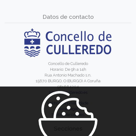
Datos de contacto
Concello de Culleredo
Horario: De 9h a 14h
Rua Antonio Machado s.n.
15670 BURGO, O (BURGO) A Coruña
981664204
laboral@culleredo.es
Política de privacidade
Aviso legal
Política de cookies
Secciones