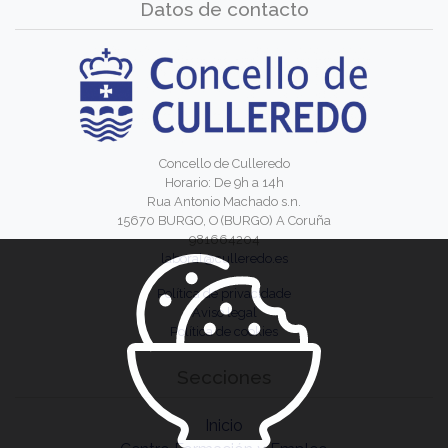
Datos de contacto
Concello de Culleredo
Horario: De 9h a 14h
Rua Antonio Machado s.n.
15670 BURGO, O (BURGO) A Coruña
981664204
laboral@culleredo.es
Política de privacidade
Aviso legal
Política de cookies
Secciones
Inicio