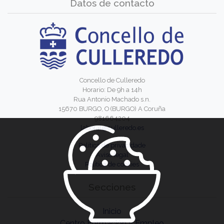
Datos de contacto
Concello de Culleredo
Horario: De 9h a 14h
Rua Antonio Machado s.n.
15670 BURGO, O (BURGO) A Coruña
981664204
laboral@culleredo.es
Política de privacidade
Aviso legal
Política de cookies
Secciones
Inicio
Centro Formación y Empleo