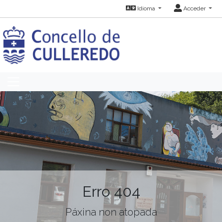
Idioma
Acceder
Erro 404
Páxina non atopada