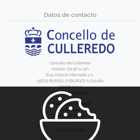
Datos de contacto
Concello de Culleredo
Horario: De 9h a 14h
Rua Antonio Machado s.n.
15670 BURGO, O (BURGO) A Coruña
981664204
laboral@culleredo.es
Política de privacidade
Aviso legal
Política de cookies
Secciones